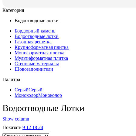
Категория
Водоотводные лотки
Бордюрный камень
Водоотводные лотки
Газонная решетка
Крупноформатная плитка
Моноформатнaя плитка
Мультиформатная плитка
Стеновые материалы
Шовозаполнители
Палитра
Серый
Серый
Моноколор
Моноколор
Водоотводные Лотки
Show column
Показать
9
12
18
24