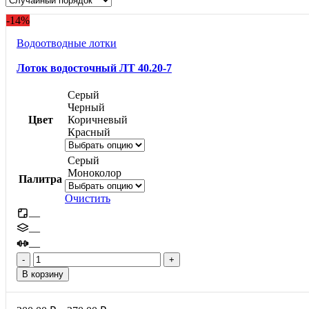
-14%
Водоотводные лотки
Лоток водосточный ЛТ 40.20-7
Серый
Черный
Цвет
Коричневый
Красный
Серый
Моноколор
Палитра
Очистить
—
—
—
Количество
товара
В корзину
Лоток
водосточный
ЛТ
Диапазон