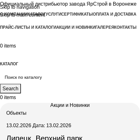
Официальный дистрибьютор завода ЯрСтрой в Воронеже
Skip to navigation
О КОМПАНИИ
КАТАЛОГ
УСЛУГИ
СЕРТИФИКАТЫ
ОПЛАТА И ДОСТАВКА
Skip to main content
ПРАЙС-ЛИСТЫ И КАТАЛОГИ
АКЦИИ И НОВИНКИ
ГАЛЕРЕЯ
КОНТАКТЫ
0
items
КАТАЛОГ
Search
0
items
Акции и Новинки
Объекты
13.02.2026
Дата: 13.02.2026
Липецк, Верхний парк