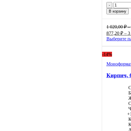
Количес
товара
В корзину
Сити,
60мм
1 020,00
₽
–
877,20
₽
–
3
Выберите п
-14%
Моноформат
Кирпич, 
С
Б
Ж
О
Ч
+
К
К
А