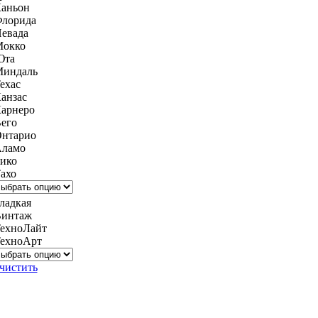
аньон
лорида
евада
окко
Юта
индаль
ехас
анзас
арнеро
его
нтарио
ламо
ико
ахо
ладкая
интаж
ехноЛайт
ехноАрт
чистить