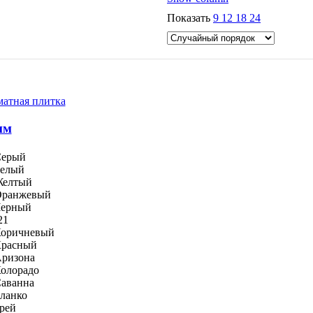
Показать
9
12
18
24
атная плитка
мм
ерый
елый
елтый
ранжевый
ерный
21
оричневый
расный
ризона
олорадо
аванна
ланко
рей