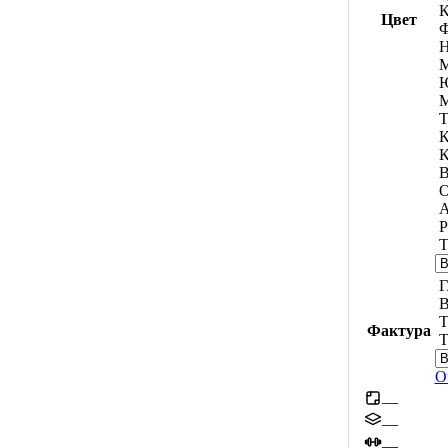
К
Цвет
Ф
Н
М
М
Т
К
К
В
О
А
Р
Т
Г
В
Т
Фактура
Т
О
—
—
—