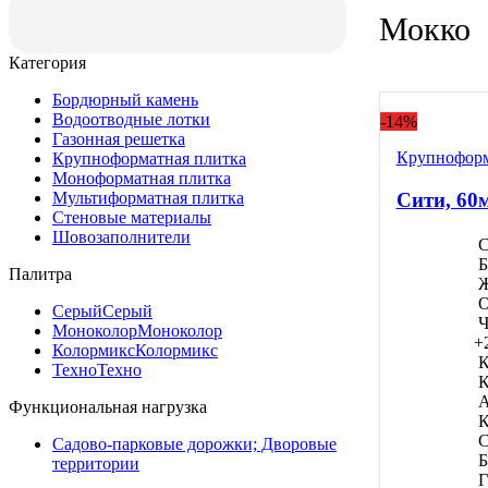
Мокко
Категория
Бордюрный камень
Водоотводные лотки
-14%
Газонная решетка
Крупноформ
Крупноформатная плитка
Моноформатнaя плитка
Сити, 60
Мультиформатная плитка
Стеновые материалы
Шовозаполнители
С
Б
Палитра
Ж
О
Серый
Серый
Ч
Моноколор
Моноколор
+
Колормикс
Колормикс
К
Техно
Техно
К
А
Функциональная нагрузка
К
С
Садово-парковые дорожки; Дворовые
Б
территории
Г