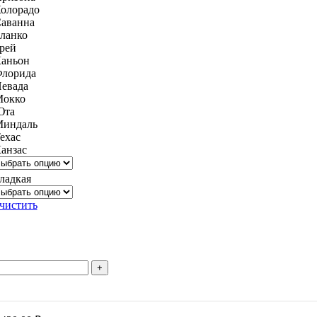
олорадо
аванна
ланко
рей
аньон
лорида
евада
окко
Юта
индаль
ехас
анзас
ладкая
чистить
тво