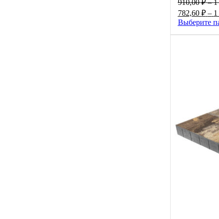
910,00
₽
–
1
782,60
₽
–
1
Выберите п