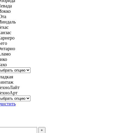
лорида
евада
окко
Юта
индаль
ехас
анзас
арнеро
его
нтарио
ламо
ико
ахо
ладкая
интаж
ехноЛайт
ехноАрт
чистить
тво