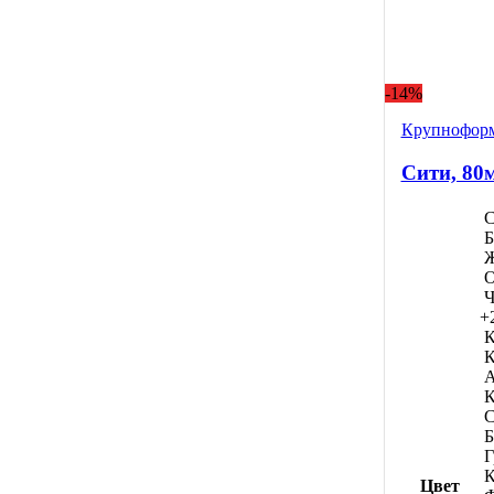
-14%
Крупноформ
Сити, 80
С
Б
Ж
О
Ч
+
К
К
А
К
С
Б
Г
К
Цвет