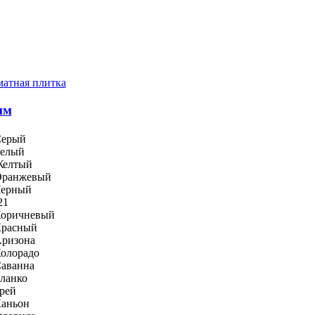
атная плитка
мм
ерый
елый
елтый
ранжевый
ерный
21
оричневый
расный
ризона
олорадо
аванна
ланко
рей
аньон