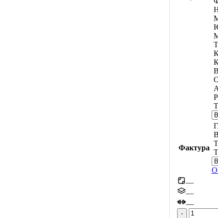
Ф
Н
М
М
Т
К
К
В
О
А
Р
Т
Г
В
Т
Фактура
Т
О
—
—
—
Количес