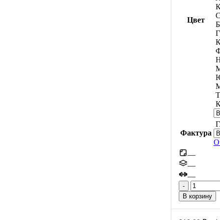
К
С
Цвет
Б
Г
К
Ф
Н
М
М
Т
К
Г
Фактура
О
—
—
—
Количес
товара
В корзину
Кирпич,
60мм