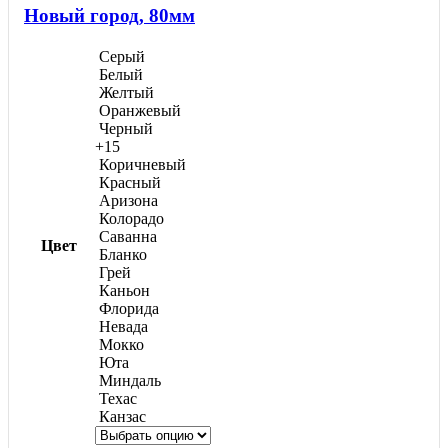
650,00 ₽
Новый город, 80мм
можно
выбрать
на
Серый
странице
Белый
товара.
Желтый
Оранжевый
Черный
+15
Коричневый
Красный
Аризона
Колорадо
Саванна
Цвет
Бланко
Грей
Каньон
Флорида
Невада
Мокко
Юта
Миндаль
Техас
Канзас