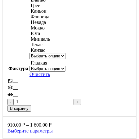
Грей
Каньон
Флорида
Невада
Мокко
Юта
Миндаль
Техас
Канзас
Гладкая
Фактура
Очистить
—
—
—
Количество
товара
В корзину
Квадрат
большой,
60мм
Диапазон
910,00
₽
–
1 600,00
₽
цен:
Этот
Выберите параметры
910,00 ₽
товар