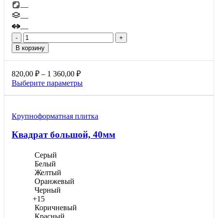
—
—
—
Количество
товара
В корзину
Паркет,
40мм
Диапазон
820,00
₽
–
1 360,00
₽
цен:
Этот
Выберите параметры
820,00 ₽
товар
–
имеет
1
несколько
Крупноформатная плитка
вариаций.
360,00 ₽
Опции
Квадрат большой, 40мм
можно
выбрать
на
Серый
странице
Белый
товара.
Желтый
Оранжевый
Черный
+15
Коричневый
Красный