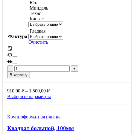
Юта
Миндаль
Техас
Канзас
Гладкая
Фактура
Очистить
—
—
—
Количество
товара
В корзину
Квадрат
малый,
60мм
Диапазон
910,00
₽
–
1 500,00
₽
цен:
Этот
Выберите параметры
910,00 ₽
товар
–
имеет
1
несколько
Крупноформатная плитка
вариаций.
500,00 ₽
Опции
Квадрат большой, 100мм
можно
выбрать