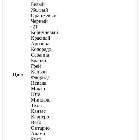
странице
Белый
товара.
Желтый
Оранжевый
Черный
+21
Коричневый
Красный
Аризона
Колорадо
Саванна
Бланко
Грей
Каньон
Цвет
Флорида
Невада
Мокко
Юта
Миндаль
Техас
Канзас
Карнеро
Вего
Онтарио
Аламо
Рико