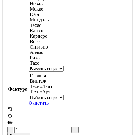
Невада
Мокко
Юта
Миндаль
Техас
Канзас
Карнеро
Вего
Онтарио
Аламо
Рико
Тахо
Гладкая
Винтаж
ТехноЛайт
Фактура
ТехноАрт
Очистить
—
—
—
Количество
товара