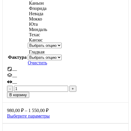
Каньон
Флорида
Невада
Мокко
Юта
Миндаль
Техас
Канзас
Гладкая
Фактура
Очистить
—
—
—
Количество
товара
В корзину
Старый
город,
60мм
Диапазон
980,00
₽
–
1 550,00
₽
цен:
Этот
Выберите параметры
980,00 ₽
товар
–
имеет