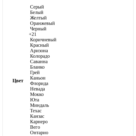
на
Серый
странице
Белый
товара.
Желтый
Оранжевый
Черный
+21
Коричневый
Красный
Аризона
Колорадо
Саванна
Бланко
Грей
Каньон
Цвет
Флорида
Невада
Мокко
Юта
Миндаль
Техас
Канзас
Карнеро
Вего
Онтарио