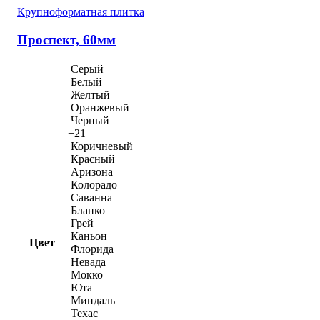
1
несколько
Крупноформатная плитка
вариаций.
550,00 ₽
Опции
Проспект, 60мм
можно
выбрать
на
Серый
странице
Белый
товара.
Желтый
Оранжевый
Черный
+21
Коричневый
Красный
Аризона
Колорадо
Саванна
Бланко
Грей
Каньон
Цвет
Флорида
Невада
Мокко
Юта
Миндаль
Техас