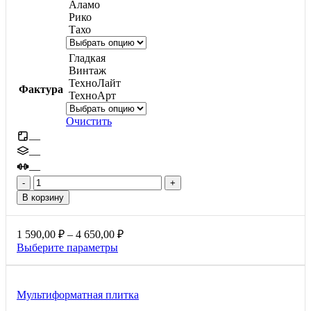
Аламо
Рико
Тахо
Гладкая
Винтаж
ТехноЛайт
Фактура
ТехноАрт
Очистить
—
—
—
Количество
товара
В корзину
Квадрат
большой,
100мм
Диапазон
1 590,00
₽
–
4 650,00
₽
цен:
Этот
Выберите параметры
1
товар
590,00 ₽
имеет
несколько
–
Мультиформатная плитка
вариаций.
4
Опции