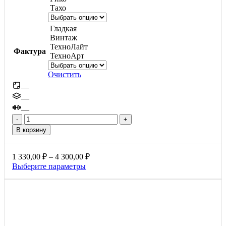
Тахо
Гладкая
Винтаж
ТехноЛайт
Фактура
ТехноАрт
Очистить
—
—
—
Количество
товара
В корзину
Терра,
80мм
Диапазон
1 330,00
₽
–
4 300,00
₽
цен:
Этот
Выберите параметры
1
товар
330,00 ₽
имеет
несколько
–
вариаций.
4
Опции
300,00 ₽
можно