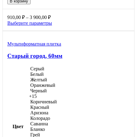
В корзину
Квадрат
средний,
60мм
Диапазон
910,00
₽
–
3 900,00
₽
цен:
Этот
Выберите параметры
910,00 ₽
товар
–
имеет
3
несколько
Мультиформатная плитка
вариаций.
900,00 ₽
Опции
Старый город, 60мм
можно
выбрать
на
Серый
странице
Белый
товара.
Желтый
Оранжевый
Черный
+15
Коричневый
Красный
Аризона
Колорадо
Саванна
Цвет
Бланко
Грей