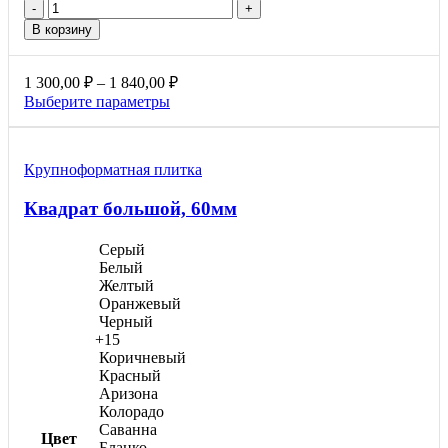
Количество
товара
В корзину
Кирпич,
80мм
Диапазон
1 300,00
₽
–
1 840,00
₽
цен:
Этот
Выберите параметры
1
товар
300,00 ₽
имеет
несколько
–
Крупноформатная плитка
вариаций.
1
Опции
840,00 ₽
Квадрат большой, 60мм
можно
выбрать
на
Серый
странице
Белый
товара.
Желтый
Оранжевый
Черный
+15
Коричневый
Красный
Аризона
Колорадо
Саванна
Цвет
Бланко