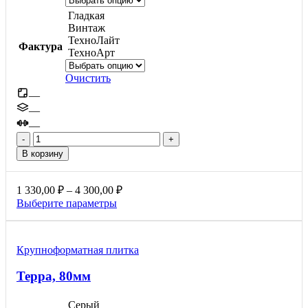
Гладкая
Винтаж
ТехноЛайт
Фактура
ТехноАрт
Очистить
—
—
—
Количество
товара
В корзину
Сити,
80мм
Диапазон
1 330,00
₽
–
4 300,00
₽
цен:
Этот
Выберите параметры
1
товар
330,00 ₽
имеет
несколько
–
Крупноформатная плитка
вариаций.
4
Опции
300,00 ₽
Терра, 80мм
можно
выбрать
на
Серый