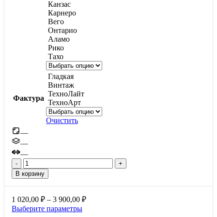
Канзас
Карнеро
Вего
Онтарио
Аламо
Рико
Тахо
Гладкая
Винтаж
ТехноЛайт
Фактура
ТехноАрт
Очистить
—
—
—
Количество
товара
В корзину
Проспект,
60мм
Диапазон
1 020,00
₽
–
3 900,00
₽
цен:
Этот
Выберите параметры
1
товар