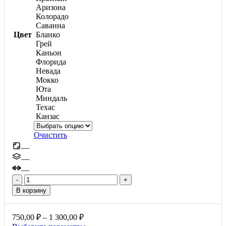
Аризона
Колорадо
Саванна
Цвет
Бланко
Грей
Каньон
Флорида
Невада
Мокко
Юта
Миндаль
Техас
Канзас
Очистить
—
—
—
Количество
товара
В корзину
Квадрат
большой,
40мм
Диапазон
750,00
₽
–
1 300,00
₽
цен: