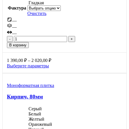
Гладкая
Фактура
Очистить
—
—
—
Количество
товара
В корзину
Новый
город,
80мм
Диапазон
1 390,00
₽
–
2 020,00
₽
цен:
Этот
Выберите параметры
1
товар
390,00 ₽
имеет
несколько
–
Моноформатнaя плитка
вариаций.
2
Опции
020,00 ₽
Кирпич, 80мм
можно
выбрать
на
Серый
странице
Белый
товара.
Желтый
Оранжевый