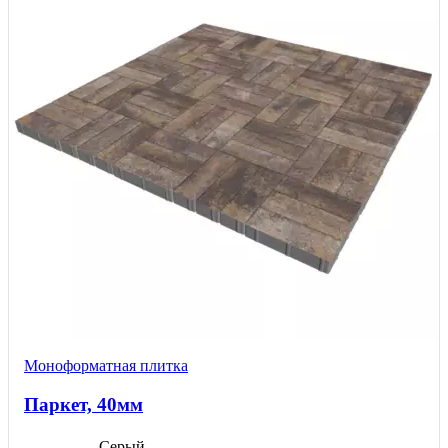
выбрать
на
странице
товара.
Моноформатнaя плитка
Паркет, 40мм
Серый