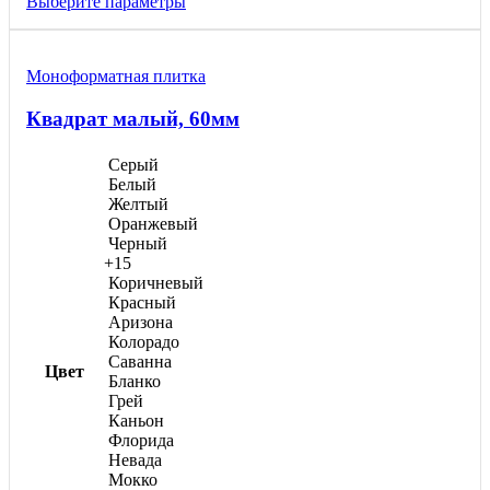
Этот
Выберите параметры
750,00 ₽
товар
–
имеет
1
несколько
Моноформатнaя плитка
вариаций.
300,00 ₽
Опции
Квадрат малый, 60мм
можно
выбрать
на
Серый
странице
Белый
товара.
Желтый
Оранжевый
Черный
+15
Коричневый
Красный
Аризона
Колорадо
Саванна
Цвет
Бланко
Грей
Каньон
Флорида
Невада
Мокко