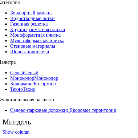
Категория
Бордюрный камень
Водоотводные лотки
Газонная решетка
Крупноформатная плитка
Моноформатнaя плитка
Мультиформатная плитка
Стеновые материалы
Шовозаполнители
Палитра
Серый
Серый
Моноколор
Моноколор
Колормикс
Колормикс
Техно
Техно
Функциональная нагрузка
Садово-парковые дорожки; Дворовые территории
Миндаль
Show column