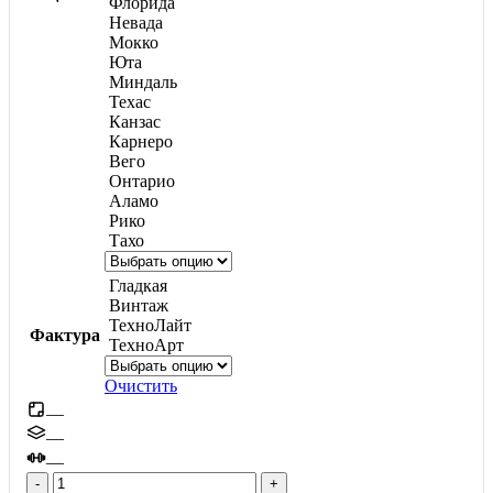
Флорида
Невада
Мокко
Юта
Миндаль
Техас
Канзас
Карнеро
Вего
Онтарио
Аламо
Рико
Тахо
Гладкая
Винтаж
ТехноЛайт
Фактура
ТехноАрт
Очистить
—
—
—
Количество