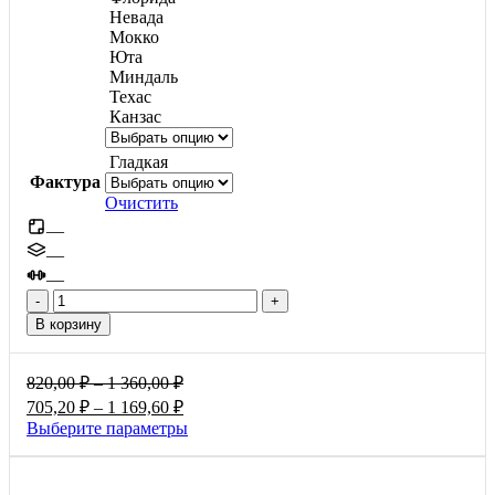
Невада
Мокко
Юта
Миндаль
Техас
Канзас
Гладкая
Фактура
Очистить
—
—
—
Количество
товара
В корзину
Паркет,
40мм
Диапазон
820,00
₽
–
1 360,00
₽
цен:
Диапазон
705,20
₽
–
1 169,60
₽
820,00 ₽
цен:
Этот
Выберите параметры
–
705,20 ₽
товар
1
–
имеет
360,00 ₽
1
несколько