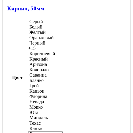
можно
Кирпич, 50мм
выбрать
на
странице
Серый
товара.
Белый
Желтый
Оранжевый
Черный
+15
Коричневый
Красный
Аризона
Колорадо
Саванна
Цвет
Бланко
Грей
Каньон
Флорида
Невада
Мокко
Юта
Миндаль
Техас
Канзас