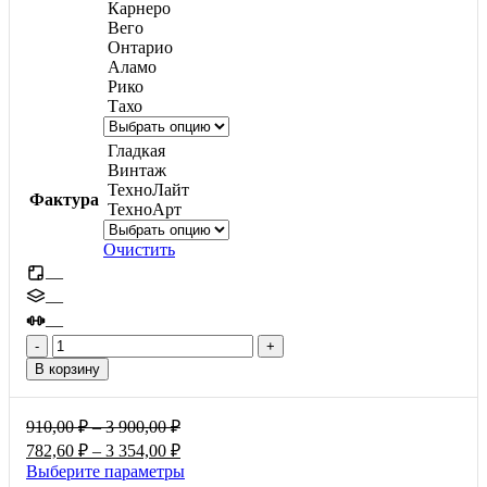
Карнеро
Вего
Онтарио
Аламо
Рико
Тахо
Гладкая
Винтаж
ТехноЛайт
Фактура
ТехноАрт
Очистить
—
—
—
Количество
товара
В корзину
Квадрат
средний,
60мм
Диапазон
910,00
₽
–
3 900,00
₽
цен:
Диапазон
782,60
₽
–
3 354,00
₽
910,00 ₽
цен:
Этот
Выберите параметры
–