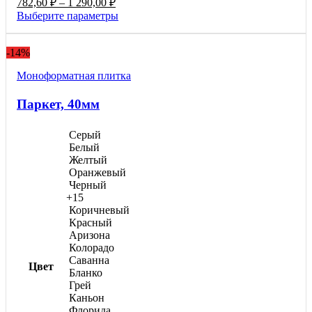
782,60
₽
–
1 290,00
₽
910,00 ₽
цен:
Этот
Выберите параметры
–
782,60 ₽
товар
1
–
имеет
500,00 ₽
-14%
1
несколько
вариаций.
290,00 ₽
Моноформатнaя плитка
Опции
можно
Паркет, 40мм
выбрать
на
странице
Серый
товара.
Белый
Желтый
Оранжевый
Черный
+15
Коричневый
Красный
Аризона
Колорадо
Саванна
Цвет
Бланко
Грей
Каньон
Флорида