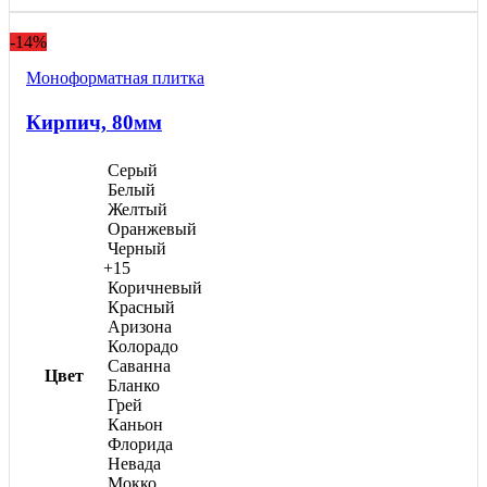
782,60 ₽
товар
3
–
имеет
900,00 ₽
-14%
3
несколько
вариаций.
354,00 ₽
Моноформатнaя плитка
Опции
можно
Кирпич, 80мм
выбрать
на
странице
Серый
товара.
Белый
Желтый
Оранжевый
Черный
+15
Коричневый
Красный
Аризона
Колорадо
Саванна
Цвет
Бланко
Грей
Каньон
Флорида
Невада
Мокко