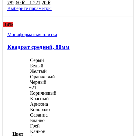
цен:
Диапазон
782,60
₽
–
1 221,20
₽
910,00 ₽
цен:
Этот
Выберите параметры
–
782,60 ₽
товар
1
–
имеет
420,00 ₽
-14%
1
несколько
вариаций.
221,20 ₽
Моноформатнaя плитка
Опции
можно
Квадрат средний, 80мм
выбрать
на
странице
Серый
товара.
Белый
Желтый
Оранжевый
Черный
+21
Коричневый
Красный
Аризона
Колорадо
Саванна
Бланко
Грей
Каньон
Цвет