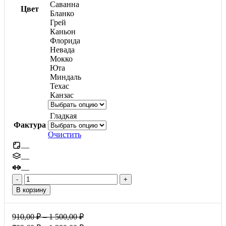
Саванна
Цвет
Бланко
Грей
Каньон
Флорида
Невада
Мокко
Юта
Миндаль
Техас
Канзас
Гладкая
Фактура
Очистить
—
—
—
Количество
товара
В корзину
Квадрат
малый,
60мм
Диапазон
910,00
₽
–
1 500,00
₽
цен:
Диапазон