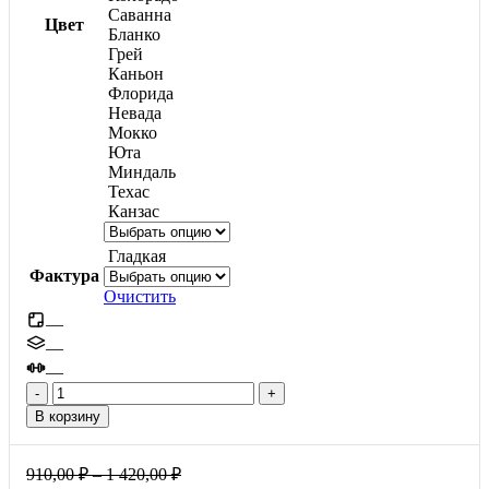
Саванна
Цвет
Бланко
Грей
Каньон
Флорида
Невада
Мокко
Юта
Миндаль
Техас
Канзас
Гладкая
Фактура
Очистить
—
—
—
Количество
товара
В корзину
Кирпич,
60мм
Диапазон
910,00
₽
–
1 420,00
₽